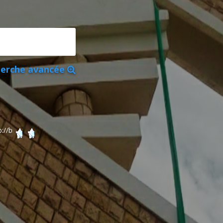
erche avancée
e-univ-mila.dz | 2024/2025 | E-mail: bibliotheque@centre-univ-mila.dz