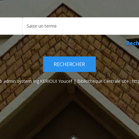
Saisir
un
terme
Rech
em Ing.KERIOUI Youcef | Bibliotheque Centrale site : http://bib.centr